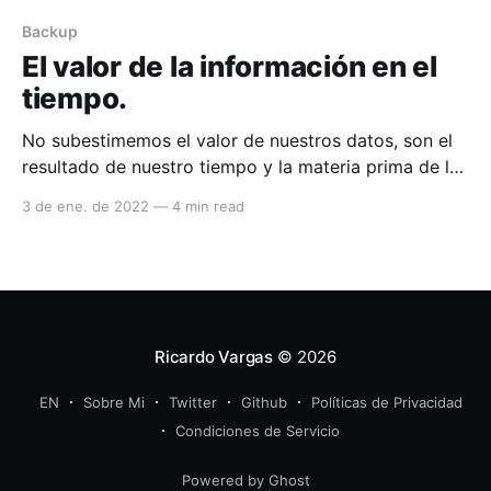
Backup
El valor de la información en el
tiempo.
No subestimemos el valor de nuestros datos, son el
resultado de nuestro tiempo y la materia prima de las
grandes empresas.
3 de ene. de 2022
—
4 min read
Ricardo Vargas
© 2026
EN
Sobre Mi
Twitter
Github
Políticas de Privacidad
Condiciones de Servicio
Powered by Ghost